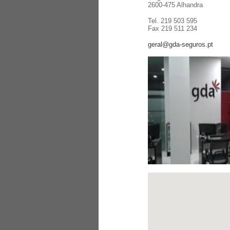
2600-475 Alhandra
Tel. 219 503 595
Fax 219 511 234
geral@gda-seguros.pt