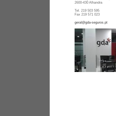
2600-430 Alhandra
Tel. 219 503 595
Fax 219 571 023
geral@gda-seguros.pt