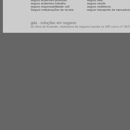
seguro acidentes pessoais
seguro vida
seguro acidentes trabalho
seguro saúde
seguro responsabilidade civil
seguro multiriscos
Seguro embarcações de recreio
seguro transporte de mercadori
gda - soluções em seguros
de Gina de Andrade, mediadora de seguros inscrita no ISP com o nº 30